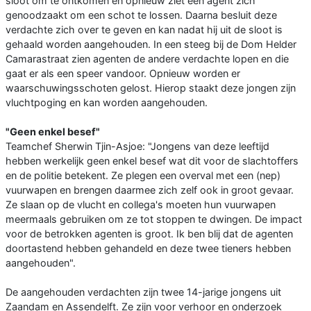
sloot om te ontkomen en opnieuw ziet een agent zich
genoodzaakt om een schot te lossen. Daarna besluit deze
verdachte zich over te geven en kan nadat hij uit de sloot is
gehaald worden aangehouden. In een steeg bij de Dom Helder
Camarastraat zien agenten de andere verdachte lopen en die
gaat er als een speer vandoor. Opnieuw worden er
waarschuwingsschoten gelost. Hierop staakt deze jongen zijn
vluchtpoging en kan worden aangehouden.
"Geen enkel besef"
Teamchef Sherwin Tjin-Asjoe: "Jongens van deze leeftijd
hebben werkelijk geen enkel besef wat dit voor de slachtoffers
en de politie betekent. Ze plegen een overval met een (nep)
vuurwapen en brengen daarmee zich zelf ook in groot gevaar.
Ze slaan op de vlucht en collega's moeten hun vuurwapen
meermaals gebruiken om ze tot stoppen te dwingen. De impact
voor de betrokken agenten is groot. Ik ben blij dat de agenten
doortastend hebben gehandeld en deze twee tieners hebben
aangehouden".
De aangehouden verdachten zijn twee 14-jarige jongens uit
Zaandam en Assendelft. Ze zijn voor verhoor en onderzoek