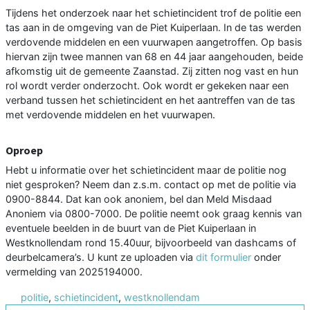
Tijdens het onderzoek naar het schietincident trof de politie een
tas aan in de omgeving van de Piet Kuiperlaan. In de tas werden
verdovende middelen en een vuurwapen aangetroffen. Op basis
hiervan zijn twee mannen van 68 en 44 jaar aangehouden, beide
afkomstig uit de gemeente Zaanstad. Zij zitten nog vast en hun
rol wordt verder onderzocht. Ook wordt er gekeken naar een
verband tussen het schietincident en het aantreffen van de tas
met verdovende middelen en het vuurwapen.
Oproep
Hebt u informatie over het schietincident maar de politie nog
niet gesproken? Neem dan z.s.m. contact op met de politie via
0900-8844. Dat kan ook anoniem, bel dan Meld Misdaad
Anoniem via 0800-7000. De politie neemt ook graag kennis van
eventuele beelden in de buurt van de Piet Kuiperlaan in
Westknollendam rond 15.40uur, bijvoorbeeld van dashcams of
deurbelcamera’s. U kunt ze uploaden via
dit formulier
onder
vermelding van 2025194000.
politie
,
schietincident
,
westknollendam