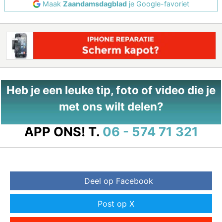
Maak
Zaandamsdagblad
je Google-favoriet
Heb je een leuke tip, foto of video die je
met ons wilt delen?
APP ONS!
T.
06 - 574 71 321
Deel op Facebook
Post op X