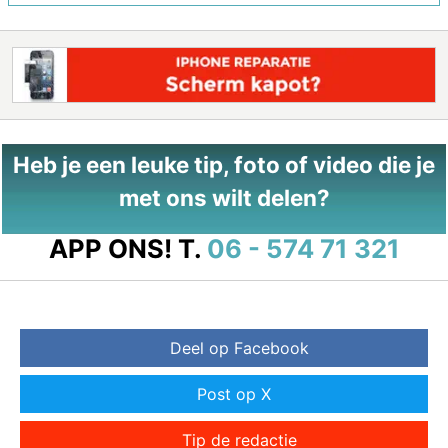
Heb je een leuke tip, foto of video die je
met ons wilt delen?
APP ONS!
T.
06 - 574 71 321
Deel op Facebook
Post op X
Tip de redactie