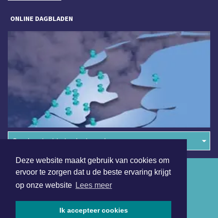
ONLINE DAGBLADEN
Overige dagbladen in de regio
Deze website maakt gebruik van cookies om
Algemene voorwaarden
ervoor te zorgen dat u de beste ervaring krijgt
op onze website
Lees meer
Disclaimer
Privacy Statement
Ik accepteer cookies