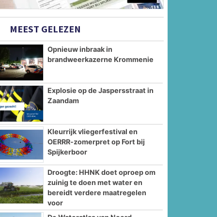
MEEST GELEZEN
Opnieuw inbraak in
brandweerkazerne Krommenie
Explosie op de Jaspersstraat in
Zaandam
Kleurrijk vliegerfestival en
OERRR-zomerpret op Fort bij
Spijkerboor
Droogte: HHNK doet oproep om
zuinig te doen met water en
bereidt verdere maatregelen
voor