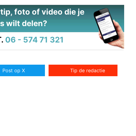
ip, foto of video die je
s wilt delen?
.
06 - 574 71 321
Post op X
Tip de redactie