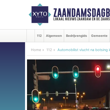
ZAANDAMSDAGB
lokaal nieuws zaandam en de zaan
112
Algemeen
Bedrijvengids
Gemeente
Home
112
Automobilist vlucht na botsing 