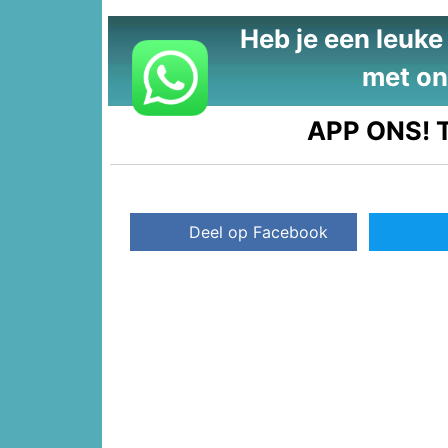
Heb je een leuke t
met on
APP ONS!
T
Deel op Facebook