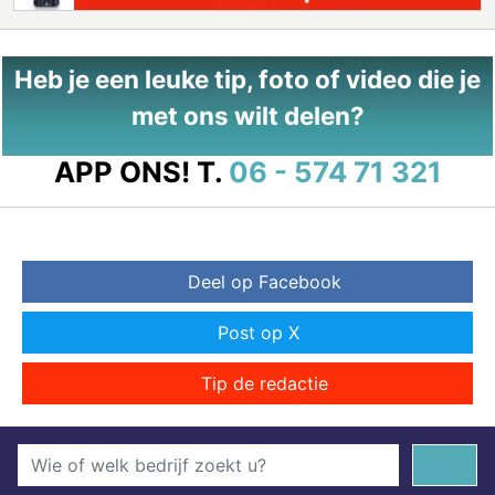
Heb je een leuke tip, foto of video die je
met ons wilt delen?
APP ONS!
T.
06 - 574 71 321
Deel op Facebook
Post op X
Tip de redactie