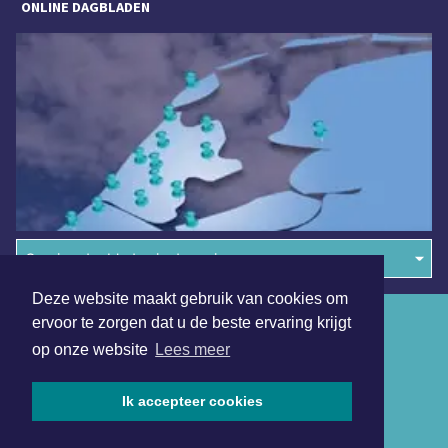
ONLINE DAGBLADEN
Overige dagbladen in de regio
Deze website maakt gebruik van cookies om
Algemene voorwaarden
ervoor te zorgen dat u de beste ervaring krijgt
op onze website
Lees meer
Disclaimer
Privacy Statement
Ik accepteer cookies
Copyright (c) 2026 | Zaandamsdagblad.nl - Alle rechten