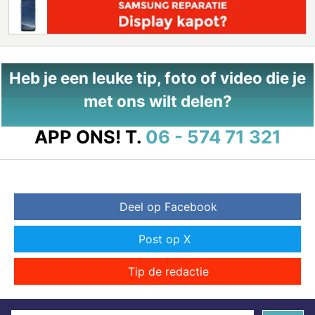
Heb je een leuke tip, foto of video die je
met ons wilt delen?
APP ONS!
T.
06 - 574 71 321
Deel op Facebook
Post op X
Tip de redactie