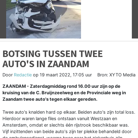
Vorige
V
BOTSING TUSSEN TWEE
AUTO'S IN ZAANDAM
Door
Redactie
op
19 maart 2022, 17:05 uur
Bron: XYTO Media
ZAANDAM - Zaterdagmiddag rond 16.00 uur zijn op de
kruising van de C. Bruijnzeelweg en de Provinciale weg in
Zaandam twee auto's tegen elkaar gereden.
Twee auto's knalden hard op elkaar. Beiden auto's zijn total loss.
Hierdoor waren lange files ontstaan vanuit Westzaan en
Amsterdam, omdat er slechts één rijstrook beschikbaar was.
Vijf inzittenden van beide auto's zijn ter plekke behandeld door
de ambulancedienst, waarna twee naar het ziekenhuis zijn