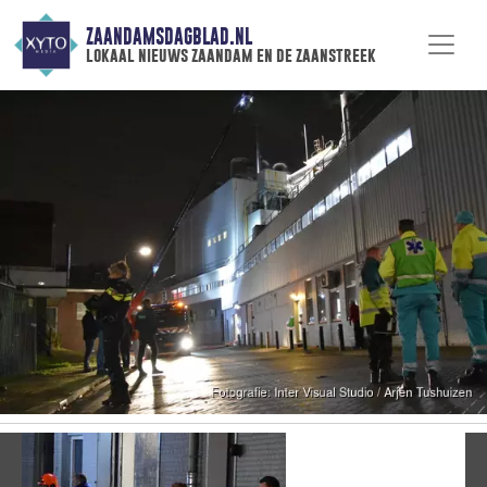
ZAANDAMSDAGBLAD.NL
lokaal nieuws zaandam en de zaanstreek