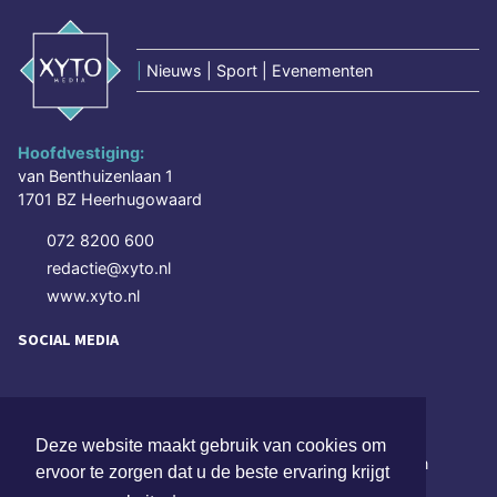
|
Nieuws | Sport | Evenementen
Hoofdvestiging:
van Benthuizenlaan 1
1701 BZ Heerhugowaard
072 8200 600
redactie@xyto.nl
www.xyto.nl
SOCIAL MEDIA
NIEUWSBRIEF AANMELDEN
Deze website maakt gebruik van cookies om
Schrijf je in voor onze nieuwsbrief en krijg wekelijks een
ervoor te zorgen dat u de beste ervaring krijgt
samenvatting van alle gebeurtenissen uit jouw regio.