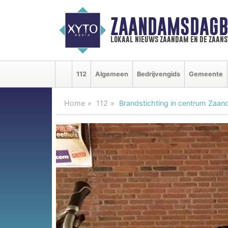
ZAANDAMSDAGB
lokaal nieuws zaandam en de zaan
112
Algemeen
Bedrijvengids
Gemeente
Home
112
Brandstichting in centrum Zaa