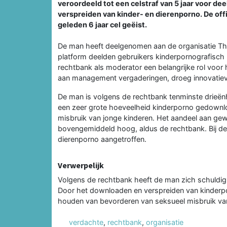
veroordeeld tot een celstraf van 5 jaar voor de
verspreiden van kinder- en dierenporno. De offi
geleden 6 jaar cel geëist.
De man heeft deelgenomen aan de organisatie The
platform deelden gebruikers kinderpornografisch 
rechtbank als moderator een belangrijke rol voor he
aan management vergaderingen, droeg innovatiev
De man is volgens de rechtbank tenminste drieënha
een zeer grote hoeveelheid kinderporno gedownloa
misbruik van jonge kinderen. Het aandeel aan ge
bovengemiddeld hoog, aldus de rechtbank. Bij d
dierenporno aangetroffen.
Verwerpelijk
Volgens de rechtbank heeft de man zich schuldig 
Door het downloaden en verspreiden van kinderpo
houden van bevorderen van seksueel misbruik van
verdachte
,
rechtbank
,
organisatie