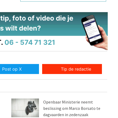
ip, foto of video die je
s wilt delen?
.
06 - 574 71 321
Post op X
Tip de redactie
Openbaar Ministerie neemt
beslissing om Marco Borsato te
dagvaarden in zedenzaak