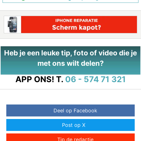
Heb je een leuke tip, foto of video die je
met ons wilt delen?
APP ONS!
T.
06 - 574 71 321
Deel op Facebook
Post op X
Tip de redactie