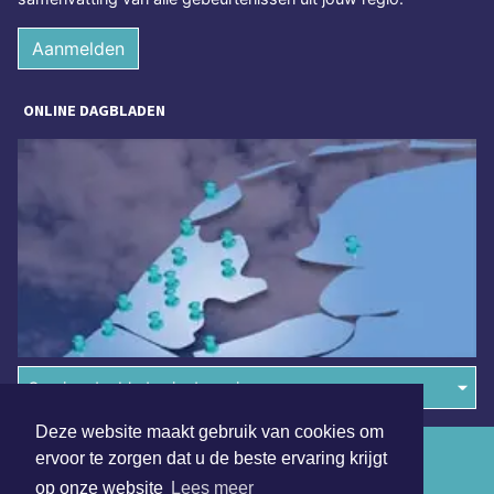
Aanmelden
ONLINE DAGBLADEN
Overige dagbladen in de regio
Deze website maakt gebruik van cookies om
Algemene voorwaarden
ervoor te zorgen dat u de beste ervaring krijgt
op onze website
Lees meer
Disclaimer