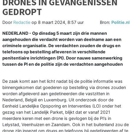
DRONES IN GEVANGENISSEN
GEDROPT
Door
Redactie
op
8 maart 2024, 8:57 uur
Bron:
Politie.nl
NEDERLAND - Op dinsdag 5 maart zijn drie mannen
aangehouden die verdacht worden van deelname aan een
criminele organisatie. De verdachten zouden de drugs en
telefoons op bestelling afleveren in verschillende
penitentiaire inrichtingen (PI). Door nauwe samenwerking
tussen de PI en de politie zijn de verdachten aangehouden
De zaak komt aan het licht nadat bij de politie informatie was
binnengekomen dat goederen op bestelling via drones zouden
worden afgeleverd aan gedetineerden die vastzitten in
Nederland, België en Luxemburg. Uit onderzoek door de
Eenheid Landelijke Opsporing en Interventies (LO) onder het
gezag van het Landelijk Parket, blijkt dat er vanaf 2021
meerdere keren met een drone is gevlogen bij de PI’s in
Lelystad, Veenhuizen en Zaandam. Ook in het buitenland zou de
drone zijn ingezet om drugs en telefoons bij gedetineerden af te