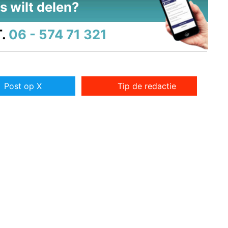
s wilt delen?
.
06 - 574 71 321
Post op X
Tip de redactie