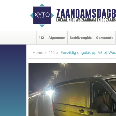
ZAANDAMSDAGB
lokaal nieuws zaandam en de zaan
112
Algemeen
Bedrijvengids
Gemeente
Home
112
Eenzijdig ongeluk op A8 bij We