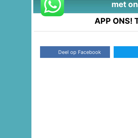
met on
APP ONS!
T
Deel op Facebook