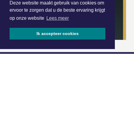
Deze website maakt gebruik van cookies om
ervoor te zorgen dat u de beste ervaring krijgt
op onze website
Lees meer
Ik accepteer cookies
|
Nieuws | Sport | Evenementen
Hoofdvestiging:
van Benthuizenlaan 1
1701 BZ Heerhugowaard
072 8200 600
redactie@xyto.nl
www.xyto.nl