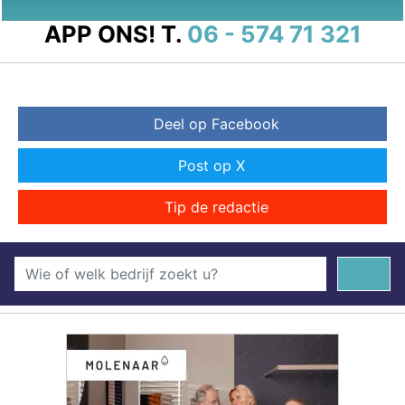
APP ONS!
T.
06 - 574 71 321
Deel op Facebook
Post op X
Tip de redactie