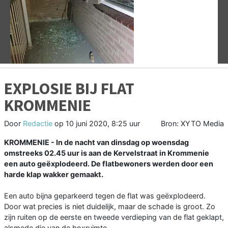
Vorige
V
EXPLOSIE BIJ FLAT
KROMMENIE
Door
Redactie
op
10 juni 2020, 8:25 uur
Bron: XYTO Media
KROMMENIE - In de nacht van dinsdag op woensdag
omstreeks 02.45 uur is aan de Kervelstraat in Krommenie
een auto geëxplodeerd. De flatbewoners werden door een
harde klap wakker gemaakt.
Een auto bijna geparkeerd tegen de flat was geëxplodeerd.
Door wat precies is niet duidelijk, maar de schade is groot. Zo
zijn ruiten op de eerste en tweede verdieping van de flat geklapt,
alsmede die van de boxruimte.