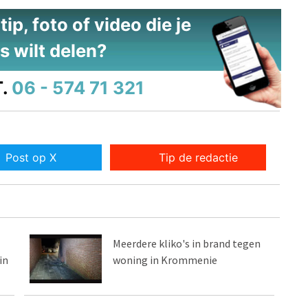
ip, foto of video die je
s wilt delen?
.
06 - 574 71 321
Post op X
Tip de redactie
Meerdere kliko's in brand tegen
in
woning in Krommenie