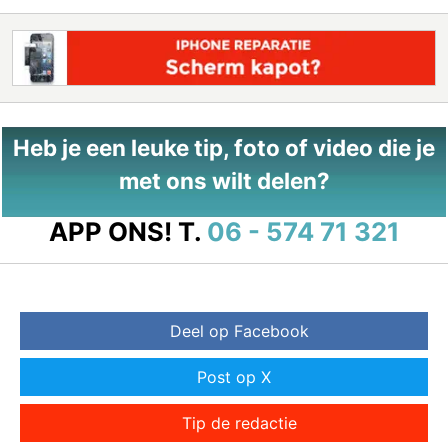
Heb je een leuke tip, foto of video die je
met ons wilt delen?
APP ONS!
T.
06 - 574 71 321
Deel op Facebook
Post op X
Tip de redactie