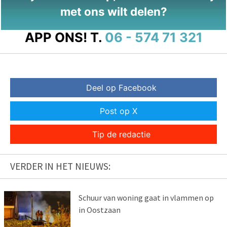
met ons wilt delen?
APP ONS!
T.
06 - 574 71 321
Deel op Facebook
Post op X
Tip de redactie
VERDER IN HET NIEUWS:
Schuur van woning gaat in vlammen op
in Oostzaan