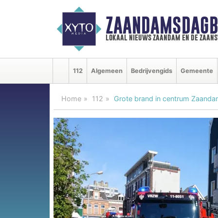
ZAANDAMSDAGB
lokaal nieuws zaandam en de zaan
112
Algemeen
Bedrijvengids
Gemeente
Home
112
Grote brand in centrum Zaand