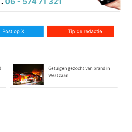
.
06 - 574 71 321
Post op X
Tip de redactie
d
Getuigen gezocht van brand in
Westzaan