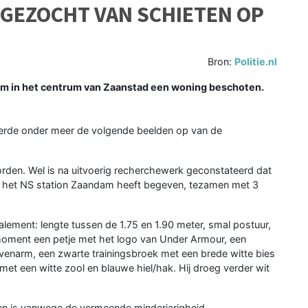
 GEZOCHT VAN SCHIETEN OP
Bron:
Politie.nl
um in het centrum van Zaanstad een woning beschoten.
erde onder meer de volgende beelden op van de
orden. Wel is na uitvoerig recherchewerk geconstateerd dat
p het NS station Zaandam heeft begeven, tezamen met 3
alement: lengte tussen de 1.75 en 1.90 meter, smal postuur,
t moment een petje met het logo van Under Armour, een
ovenarm, een zwarte trainingsbroek met een brede witte bies
met een witte zool en blauwe hiel/hak. Hij droeg verder wit
n is vanwege de vermeende minderjarigheid.