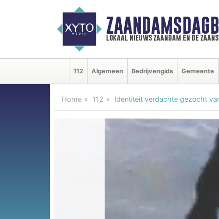
ZAANDAMSDAGB
lokaal nieuws zaandam en de zaan
112
Algemeen
Bedrijvengids
Gemeente
Home
112
Identiteit verdachte gezocht va