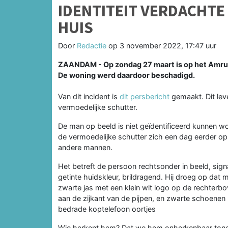
IDENTITEIT VERDACHTE
HUIS
Door
Redactie
op
3 november 2022, 17:47 uur
ZAANDAM -
Op zondag 27 maart is op het Amr
De woning werd daardoor beschadigd.
Van dit incident is
dit persbericht
gemaakt. Dit lev
vermoedelijke schutter.
De man op beeld is niet geïdentificeerd kunnen w
de vermoedelijke schutter zich een dag eerder o
andere mannen.
Het betreft de persoon rechtsonder in beeld, sign
getinte huidskleur, brildragend. Hij droeg op da
zwarte jas met een klein wit logo op de rechterb
aan de zijkant van de pijpen, en zwarte schoenen 
bedrade koptelefoon oortjes
Wie herkent hem? Dat we hem onherkenbaar tone