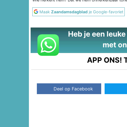
Maak
Zaandamsdagblad
je Google-favoriet
Heb je een leuke t
met on
APP ONS!
T
Deel op Facebook