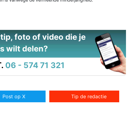
ip, foto of video die je
s wilt delen?
.
06 - 574 71 321
Post op X
Tip de redactie