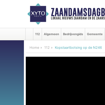
ZAANDAMSDAGB
lokaal nieuws zaandam en de zaan
112
Algemeen
Bedrijvengids
Gemeente
Home
112
Kopstaartbotsing op de N246