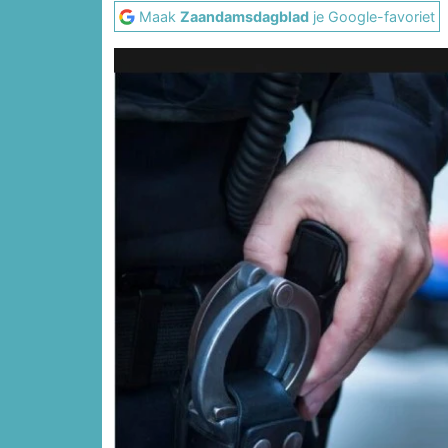
Maak
Zaandamsdagblad
je Google-favoriet