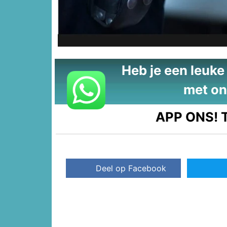
Heb je een leuke t
met on
APP ONS!
T
Deel op Facebook