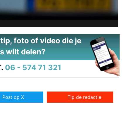
ip, foto of video die je
s wilt delen?
.
06 - 574 71 321
Post op X
Tip de redactie