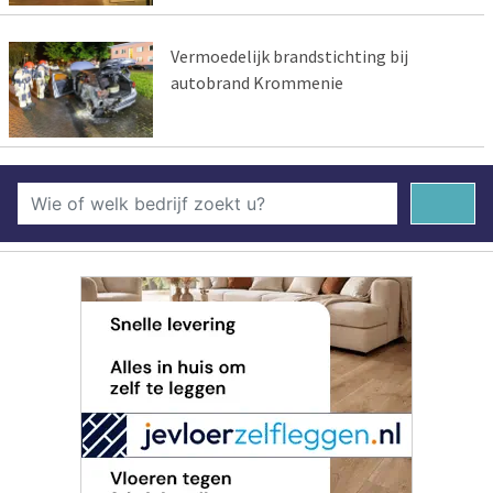
Vermoedelijk brandstichting bij
autobrand Krommenie