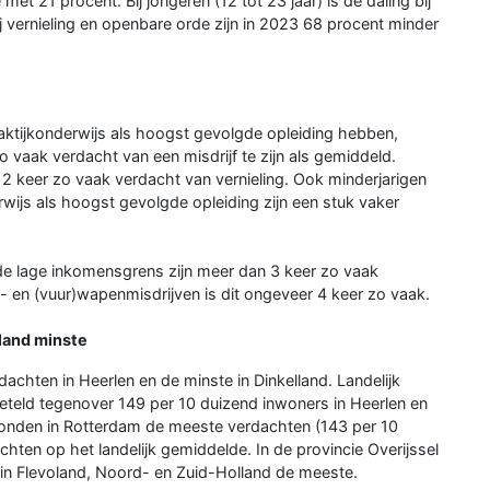
et 21 procent. Bij jongeren (12 tot 23 jaar) is de daling bij
 vernieling en openbare orde zijn in 2023 68 procent minder
aktijkonderwijs als hoogst gevolgde opleiding hebben,
zo vaak verdacht van een misdrijf te zijn als gemiddeld.
12 keer zo vaak verdacht van vernieling. Ook minderjarigen
wijs als hoogst gevolgde opleiding zijn een stuk vaker
e lage inkomensgrens zijn meer dan 3 keer zo vaak
- en (vuur)wapenmisdrijven is dit ongeveer 4 keer zo vaak.
lland minste
hten in Heerlen en de minste in Dinkelland. Landelijk
teld tegenover 149 per 10 duizend inwoners in Heerlen en
oonden in Rotterdam de meeste verdachten (143 per 10
chten op het landelijk gemiddelde. In de provincie Overijssel
in Flevoland, Noord- en Zuid-Holland de meeste.