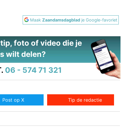
Maak
Zaandamsdagblad
je Google-favoriet
ip, foto of video die je
s wilt delen?
.
06 - 574 71 321
Post op X
Tip de redactie