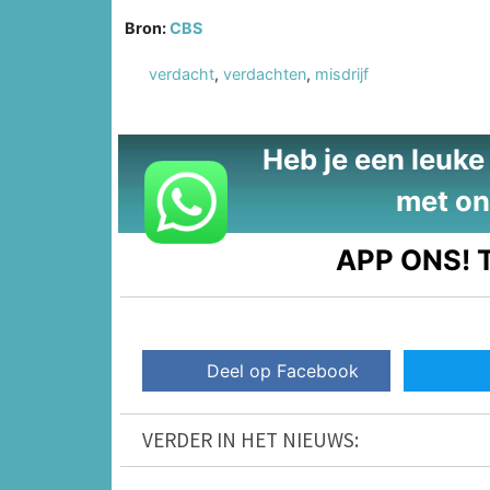
Bron:
CBS
verdacht
,
verdachten
,
misdrijf
Heb je een leuke t
met on
APP ONS!
T
Deel op Facebook
VERDER IN HET NIEUWS: