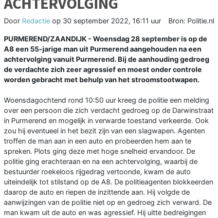
ACHTERVOLGING
Door
Redactie
op
30 september 2022, 16:11 uur
Bron: Politie.nl
PURMEREND/ZAANDIJK - Woensdag 28 september is op de
A8 een 55-jarige man uit Purmerend aangehouden na een
achtervolging vanuit Purmerend. Bij de aanhouding gedroeg
de verdachte zich zeer agressief en moest onder controle
worden gebracht met behulp van het stroomstootwapen.
Woensdagochtend rond 10:50 uur kreeg de politie een melding
over een persoon die zich verdacht gedroeg op de Darwinstraat
in Purmerend en mogelijk in verwarde toestand verkeerde. Ook
zou hij eventueel in het bezit zijn van een slagwapen. Agenten
troffen de man aan in een auto en probeerden hem aan te
spreken. Plots ging deze met hoge snelheid ervandoor. De
politie ging erachteraan en na een achtervolging, waarbij de
bestuurder roekeloos rijgedrag vertoonde, kwam de auto
uiteindelijk tot stilstand op de A8. De politieagenten blokkeerden
daarop de auto en riepen de inzittende aan. Hij volgde de
aanwijzingen van de politie niet op en gedroeg zich verward. De
man kwam uit de auto en was agressief. Hij uitte bedreigingen