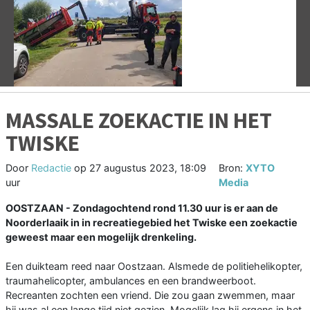
Vorige
V
MASSALE ZOEKACTIE IN HET
TWISKE
Door
Redactie
op
27 augustus 2023, 18:09
Bron:
XYTO
uur
Media
OOSTZAAN - Zondagochtend rond 11.30 uur is er aan de
Noorderlaaik in in recreatiegebied het Twiske een zoekactie
geweest maar een mogelijk drenkeling.
Een duikteam reed naar Oostzaan. Alsmede de politiehelikopter,
traumahelicopter, ambulances en een brandweerboot.
Recreanten zochten een vriend. Die zou gaan zwemmen, maar
hij was al een lange tijd niet gezien. Mogelijk lag hij ergens in het