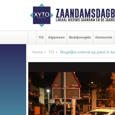
ZAANDAMSDAGB
lokaal nieuws zaandam en de zaan
112
Algemeen
Bedrijvengids
Gemeente
Home
112
Mogelijke overval op pand in As