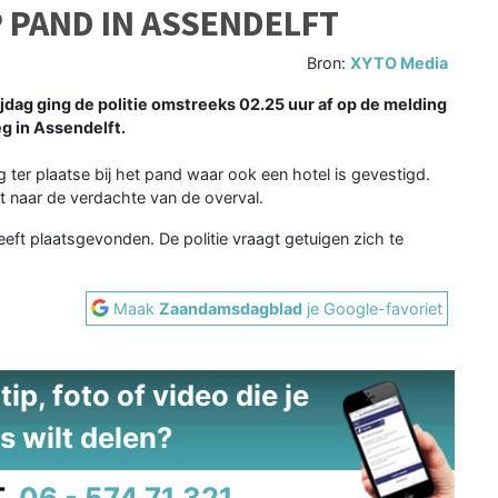
 PAND IN ASSENDELFT
Bron:
XYTO Media
dag ging de politie omstreeks 02.25 uur af op de melding
g in Assendelft.
er plaatse bij het pand waar ook een hotel is gevestigd.
 naar de verdachte van de overval.
ft plaatsgevonden. De politie vraagt getuigen zich te
Maak
Zaandamsdagblad
je Google-favoriet
ip, foto of video die je
s wilt delen?
.
06 - 574 71 321