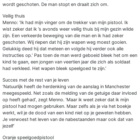
wordt geschoten. De man stopt en draait zich om.
Veilig thuis
Menno: ‘Ik had mijn vinger om de trekker van mijn pistool. Ik
wist zeker dat ik ’s avonds weer veilig thuis bij mijn gezin wilde
zijn. Een verkeerde beweging van die man en ik had zeker
geschoten. Wij riepen dat hij zijn wapen weg moest gooien.
Gelukkig deed hij dat meteen en volgde hij verder ook alle
instructies op.’ Pas toen de man werd geboeid bleek het om een
kind te gaan, een jongen van veertien jaar die zich als soldaat
had verkleed. Het wapen bleek speelgoed te zijn.’
Succes met de rest van je leven
‘Natuurlijk heeft de herdenking van de aanslag in Manchester
meegespeeld. Net zoals de melding van de getuige daar invloed
op heeft gehad’, zegt Menno. ‘Maar ik weet zeker dat ik mijn
pistool had mogen gebruiken. Maar zelfs als je via het boekje
werkt, wil je de dood van een kind niet op je geweten hebben.
Je verwoest het leven van de nabestaanden maar ook dat van
jezelf’
Oranje speelgoedpistool