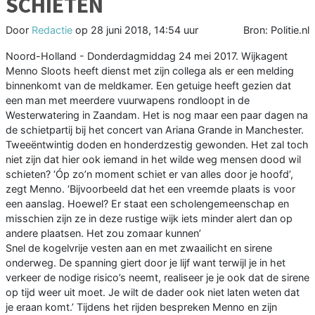
SCHIETEN
Door
Redactie
op
28 juni 2018, 14:54 uur
Bron: Politie.nl
Noord-Holland - Donderdagmiddag 24 mei 2017. Wijkagent
Menno Sloots heeft dienst met zijn collega als er een melding
binnenkomt van de meldkamer. Een getuige heeft gezien dat
een man met meerdere vuurwapens rondloopt in de
Westerwatering in Zaandam. Het is nog maar een paar dagen na
de schietpartij bij het concert van Ariana Grande in Manchester.
Tweeëntwintig doden en honderdzestig gewonden. Het zal toch
niet zijn dat hier ook iemand in het wilde weg mensen dood wil
schieten? ‘Óp zo’n moment schiet er van alles door je hoofd’,
zegt Menno. ‘Bijvoorbeeld dat het een vreemde plaats is voor
een aanslag. Hoewel? Er staat een scholengemeenschap en
misschien zijn ze in deze rustige wijk iets minder alert dan op
andere plaatsen. Het zou zomaar kunnen’
Snel de kogelvrije vesten aan en met zwaailicht en sirene
onderweg. De spanning giert door je lijf want terwijl je in het
verkeer de nodige risico’s neemt, realiseer je je ook dat de sirene
op tijd weer uit moet. Je wilt de dader ook niet laten weten dat
je eraan komt.’ Tijdens het rijden bespreken Menno en zijn