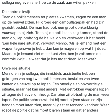
collega nog even snel hoe ze de zaak aan willen pakken.
De controle kwijt
Toen de politiemensen ter plaatse kwamen, zagen ze een man
op de heuvel zitten. Hij droeg een camouflagepak en had zijn
gezicht bedekt. De man had ook een groot donkerkleurig
vuurwapen bij zich. Toen hij de politie aan zag komen, stond de
man op, liep omhoog de heuvel op en verdween uit het beeld.
‘Een hele nare situatie’, vervolgt Menno. ‘Als je iemand met een
wapen tegenover je hebt, dan kun je reageren op wat hij doet.
Maar als je iemand niet meer kunt zien, ben je volkomen de
controle kwijt. Je weet dat je iets moet doen. Maar wat?
Onveilige situatie
Menno en zijn collega, die inmiddels assistentie hebben
gekregen van nog twee politiemensen, besluiten van twee
kanten de heuvel op te lopen. Een onveilige en onvoordelige
situatie, maar het kan niet anders. Met getrokken wapens lopen
zij tegen de heuvel omhoog. Dan zien zij plotseling de man weer
lopen. De politie schreeuwt dat hij moet blijven staan en zijn
handen moet laten zien, maar hij gaat er rennend vandoor. Weer
roept de politie dat hij moet blijven staan en dat er anders