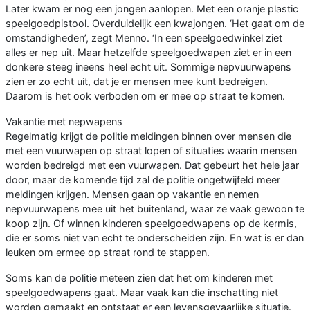
Later kwam er nog een jongen aanlopen. Met een oranje plastic
speelgoedpistool. Overduidelijk een kwajongen. ‘Het gaat om de
omstandigheden’, zegt Menno. ‘In een speelgoedwinkel ziet
alles er nep uit. Maar hetzelfde speelgoedwapen ziet er in een
donkere steeg ineens heel echt uit. Sommige nepvuurwapens
zien er zo echt uit, dat je er mensen mee kunt bedreigen.
Daarom is het ook verboden om er mee op straat te komen.
Vakantie met nepwapens
Regelmatig krijgt de politie meldingen binnen over mensen die
met een vuurwapen op straat lopen of situaties waarin mensen
worden bedreigd met een vuurwapen. Dat gebeurt het hele jaar
door, maar de komende tijd zal de politie ongetwijfeld meer
meldingen krijgen. Mensen gaan op vakantie en nemen
nepvuurwapens mee uit het buitenland, waar ze vaak gewoon te
koop zijn. Of winnen kinderen speelgoedwapens op de kermis,
die er soms niet van echt te onderscheiden zijn. En wat is er dan
leuken om ermee op straat rond te stappen.
Soms kan de politie meteen zien dat het om kinderen met
speelgoedwapens gaat. Maar vaak kan die inschatting niet
worden gemaakt en ontstaat er een levensgevaarlijke situatie.