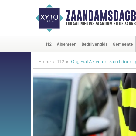
ZAANDAMSDAGB
lokaal nieuws zaandam en de zaan
112
Algemeen
Bedrijvengids
Gemeente
Home
112
Ongeval A7 veroorzaakt door sp