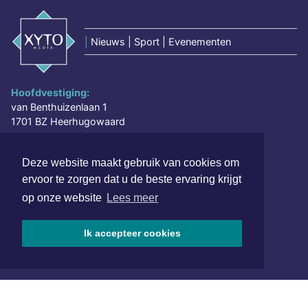
|
Nieuws | Sport | Evenementen
Hoofdvestiging:
van Benthuizenlaan 1
1701 BZ Heerhugowaard
072 8200 600
Deze website maakt gebruik van cookies om
redactie@xyto.nl
ervoor te zorgen dat u de beste ervaring krijgt
www.xyto.nl
op onze website
Lees meer
SOCIAL MEDIA
Ik accepteer cookies
NIEUWSBRIEF AANMELDEN
Schrijf je in voor onze nieuwsbrief en krijg wekelijks een
samenvatting van alle gebeurtenissen uit jouw regio.