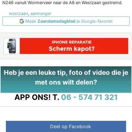
N246 vanuit Wormerveer naar de A8 en Westzaan gestremd.
westzaan
,
aanhanger
Maak
Zaandamsdagblad
je Google-favoriet
Heb je een leuke tip, foto of video die je
met ons wilt delen?
APP ONS!
T.
06 - 574 71 321
Deel op Facebook