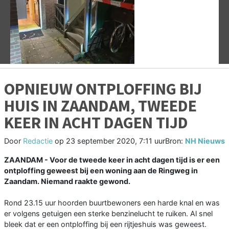
Vorige
V
OPNIEUW ONTPLOFFING BIJ
HUIS IN ZAANDAM, TWEEDE
KEER IN ACHT DAGEN TIJD
Door
Redactie
op
23 september 2020, 7:11 uur
Bron:
NH Nieuws
ZAANDAM - Voor de tweede keer in acht dagen tijd is er een
ontploffing geweest bij een woning aan de Ringweg in
Zaandam. Niemand raakte gewond.
Rond 23.15 uur hoorden buurtbewoners een harde knal en was
er volgens getuigen een sterke benzinelucht te ruiken. Al snel
bleek dat er een ontploffing bij een rijtjeshuis was geweest.