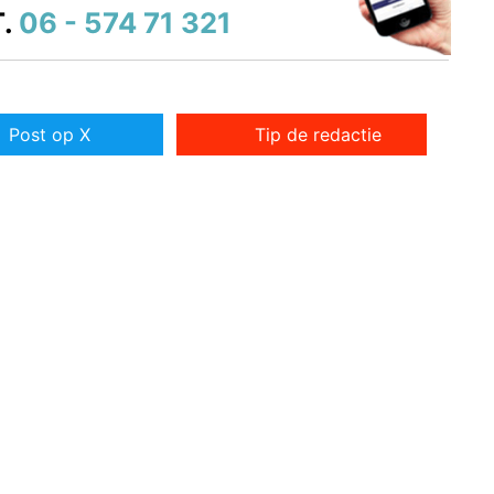
.
06 - 574 71 321
Post op X
Tip de redactie