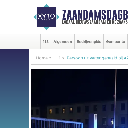
ZAANDAMSDAGB
lokaal nieuws zaandam en de zaan
112
Algemeen
Bedrijvengids
Gemeente
Home
112
Persoon uit water gehaald bij 