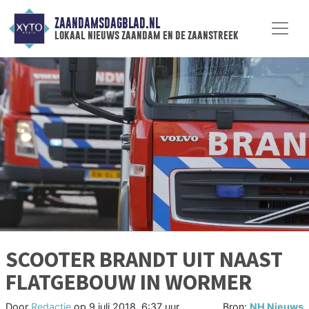
ZAANDAMSDAGBLAD.NL
lokaal nieuws zaandam en de zaanstreek
SCOOTER BRANDT UIT NAAST
FLATGEBOUW IN WORMER
Door
Redactie
op
9 juli 2018, 6:37 uur
Bron:
NH Nieuws