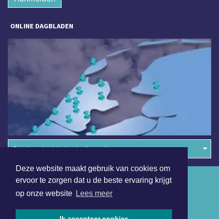
ONLINE DAGBLADEN
Overige dagbladen in de regio
Deze website maakt gebruik van cookies om
Algemene voorwaarden
ervoor te zorgen dat u de beste ervaring krijgt
op onze website
Lees meer
Disclaimer
Privacy Statement
Ik accepteer cookies