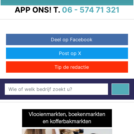
APP ONS!
T.
06 - 574 71 321
Deel op Facebook
Post op X
Tip de redactie