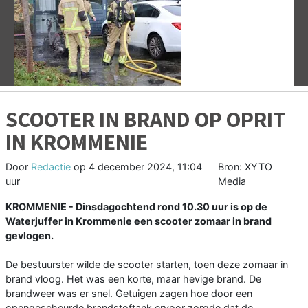
Vorige
V
SCOOTER IN BRAND OP OPRIT
IN KROMMENIE
Door
Redactie
op
4 december 2024, 11:04
Bron: XYTO
uur
Media
KROMMENIE - Dinsdagochtend rond 10.30 uur is op de
Waterjuffer in Krommenie een scooter zomaar in brand
gevlogen.
De bestuurster wilde de scooter starten, toen deze zomaar in
brand vloog. Het was een korte, maar hevige brand. De
brandweer was er snel. Getuigen zagen hoe door een
opengescheurde brandstoftank ervoor zorgde dat de