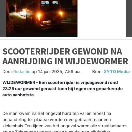
Vorige
V
SCOOTERRIJDER GEWOND NA
AANRIJDING IN WIJDEWORMER
Door
Redactie
op
14 juni 2025, 7:59 uur
Bron:
XYTO Media
WIJDEWORMER - Een scooterrijder is vrijdagavond rond
23:25 uur gewond geraakt toen hij tegen een geparkeerde
auto aanbotste.
De man kwam na het ongeval hard ten val en moest na
behandeling ter plaatse worden overgebracht naar een
ziekenhuis.Ten tijden van het ongeval waren alle straatlantaarns
op de Zuiderweg uitgevallen en was de weg pikdonker