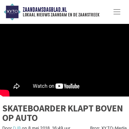
ZAANDAMSDAGBLAD.NL
lokaal nieuws zaandam en de zaanstreek
SKATEBOARDER KLAPT BOVEN
OP AUTO
Door
DJB
op
8 mei 2018, 16:49 uur
Bron: XYTO-Media