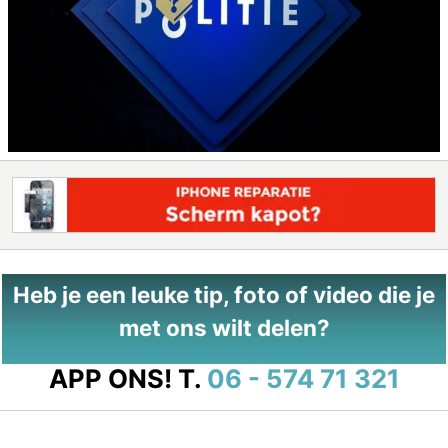
Heb je een leuke tip, foto of video die je
met ons wilt delen?
APP ONS!
T.
06 - 574 71 321