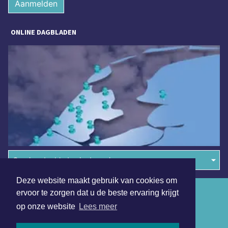
Aanmelden
ONLINE DAGBLADEN
Overige dagbladen in de regio
Deze website maakt gebruik van cookies om
Algemene voorwaarden
ervoor te zorgen dat u de beste ervaring krijgt
op onze website
Lees meer
Disclaimer
Privacy Statement