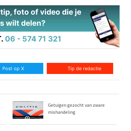
ip, foto of video die je
s wilt delen?
.
06 - 574 71 321
Post op X
Tip de redactie
Getuigen gezocht van zware
mishandeling