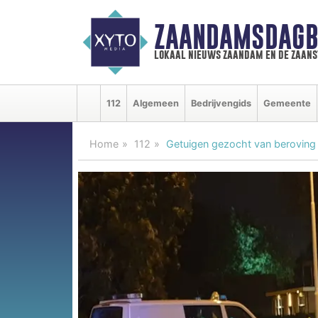
ZAANDAMSDAGB
lokaal nieuws zaandam en de zaan
112
Algemeen
Bedrijvengids
Gemeente
Home
112
Getuigen gezocht van beroving