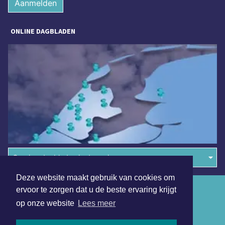
Aanmelden
ONLINE DAGBLADEN
Overige dagbladen in de regio
Deze website maakt gebruik van cookies om
Algemene voorwaarden
ervoor te zorgen dat u de beste ervaring krijgt
op onze website
Lees meer
Disclaimer
Privacy Statement