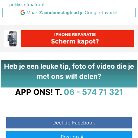
politie
,
straatroof
Maak
Zaandamsdagblad
je Google-favoriet
Heb je een leuke tip, foto of video die je
met ons wilt delen?
APP ONS!
T.
06 - 574 71 321
Deel op Facebook
Post op X