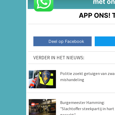
met on
APP ONS!
T
Deel op Facebook
VERDER IN HET NIEUWS:
Politie zoekt getuigen van zwa
mishandeling
Burgemeester Hamming:
"Slachtoffer steekpartij in hart
geraakt"