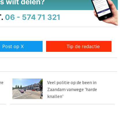
s wilt delen?
.
06 - 574 71 321
Post op X
Tip de redactie
re
Veel politie op de been in
Zaandam vanwege 'harde
knallen'