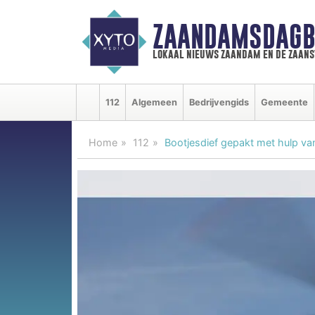
ZAANDAMSDAGB
lokaal nieuws zaandam en de zaan
112
Algemeen
Bedrijvengids
Gemeente
Home
112
Bootjesdief gepakt met hulp van