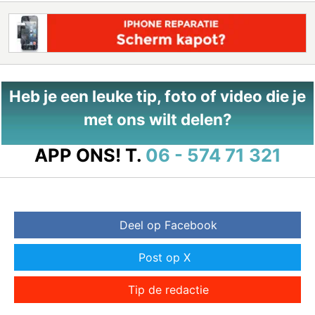
Heb je een leuke tip, foto of video die je
met ons wilt delen?
APP ONS!
T.
06 - 574 71 321
Deel op Facebook
Post op X
Tip de redactie