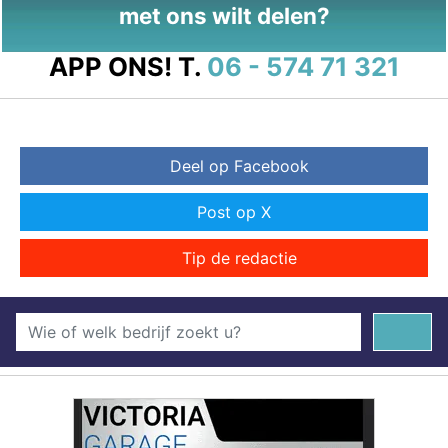
met ons wilt delen?
APP ONS!
T.
06 - 574 71 321
Deel op Facebook
Post op X
Tip de redactie