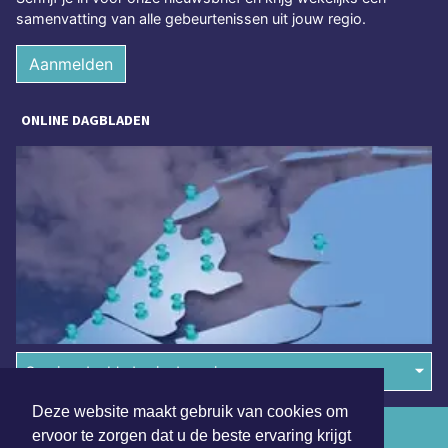
samenvatting van alle gebeurtenissen uit jouw regio.
Aanmelden
ONLINE DAGBLADEN
Overige dagbladen in de regio
Deze website maakt gebruik van cookies om
Algemene voorwaarden
ervoor te zorgen dat u de beste ervaring krijgt