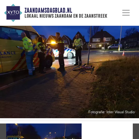
ZAANDAMSDAGBLAD.NL
lokaal nieuws zaandam en de zaanstreek