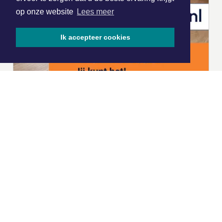
op onze website
Lees meer
Ik accepteer cookies
|
Nieuws | Sport | Evenementen
Hoofdvestiging:
van Benthuizenlaan 1
1701 BZ Heerhugowaard