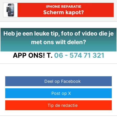
Heb je een leuke tip, foto of video die je
met ons wilt delen?
APP ONS!
T.
06 - 574 71 321
Deel op Facebook
Post op X
Tip de redactie