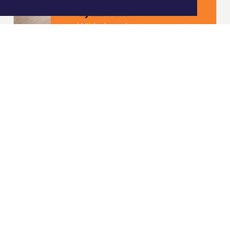
|
Nieuws | Sport | Evenementen
Hoofdvestiging:
van Benthuizenlaan 1
1701 BZ Heerhugowaard
072 8200 600
redactie@xyto.nl
www.xyto.nl
SOCIAL MEDIA