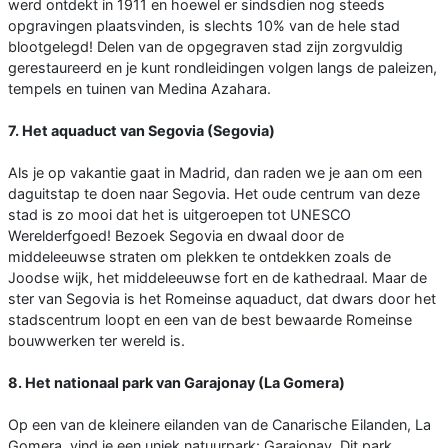
werd ontdekt in 1911 en hoewel er sindsdien nog steeds
opgravingen plaatsvinden, is slechts 10% van de hele stad
blootgelegd! Delen van de opgegraven stad zijn zorgvuldig
gerestaureerd en je kunt rondleidingen volgen langs de paleizen,
tempels en tuinen van Medina Azahara.
7. Het aquaduct van Segovia (Segovia)
Als je op vakantie gaat in Madrid, dan raden we je aan om een
daguitstap te doen naar Segovia. Het oude centrum van deze
stad is zo mooi dat het is uitgeroepen tot UNESCO
Werelderfgoed! Bezoek Segovia en dwaal door de
middeleeuwse straten om plekken te ontdekken zoals de
Joodse wijk, het middeleeuwse fort en de kathedraal. Maar de
ster van Segovia is het Romeinse aquaduct, dat dwars door het
stadscentrum loopt en een van de best bewaarde Romeinse
bouwwerken ter wereld is.
8. Het nationaal park van Garajonay (La Gomera)
Op een van de kleinere eilanden van de Canarische Eilanden, La
Gomera, vind je een uniek natuurpark: Garajonay. Dit park