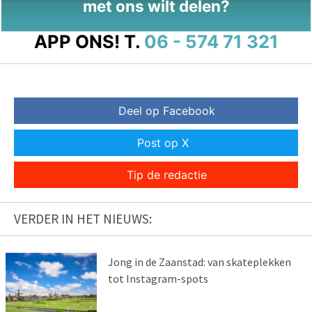
met ons wilt delen?
APP ONS!
T.
06 - 574 71 321
Deel op Facebook
Post op X
Tip de redactie
VERDER IN HET NIEUWS:
Jong in de Zaanstad: van skateplekken
tot Instagram-spots