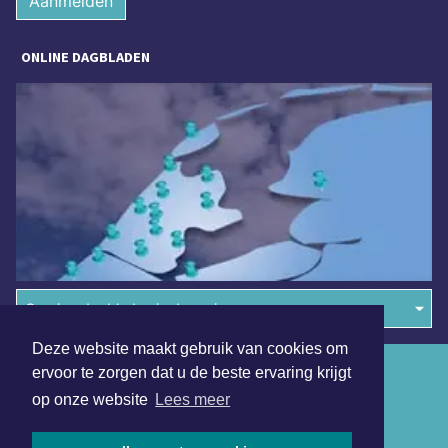
Aanmelden
ONLINE DAGBLADEN
Overige dagbladen in de regio
Deze website maakt gebruik van cookies om
Algemene voorwaarden
ervoor te zorgen dat u de beste ervaring krijgt
op onze website
Lees meer
Disclaimer
Privacy Statement