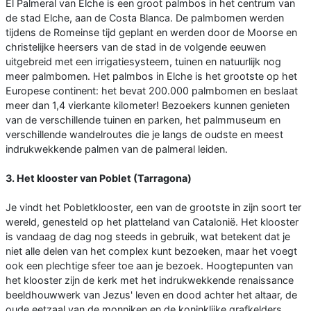
El Palmeral van Elche is een groot palmbos in het centrum van
de stad Elche, aan de Costa Blanca. De palmbomen werden
tijdens de Romeinse tijd geplant en werden door de Moorse en
christelijke heersers van de stad in de volgende eeuwen
uitgebreid met een irrigatiesysteem, tuinen en natuurlijk nog
meer palmbomen. Het palmbos in Elche is het grootste op het
Europese continent: het bevat 200.000 palmbomen en beslaat
meer dan 1,4 vierkante kilometer! Bezoekers kunnen genieten
van de verschillende tuinen en parken, het palmmuseum en
verschillende wandelroutes die je langs de oudste en meest
indrukwekkende palmen van de palmeral leiden.
3. Het klooster van Poblet (Tarragona)
Je vindt het Pobletklooster, een van de grootste in zijn soort ter
wereld, genesteld op het platteland van Catalonië. Het klooster
is vandaag de dag nog steeds in gebruik, wat betekent dat je
niet alle delen van het complex kunt bezoeken, maar het voegt
ook een plechtige sfeer toe aan je bezoek. Hoogtepunten van
het klooster zijn de kerk met het indrukwekkende renaissance
beeldhouwwerk van Jezus' leven en dood achter het altaar, de
oude eetzaal van de monniken en de koninklijke grafkelders