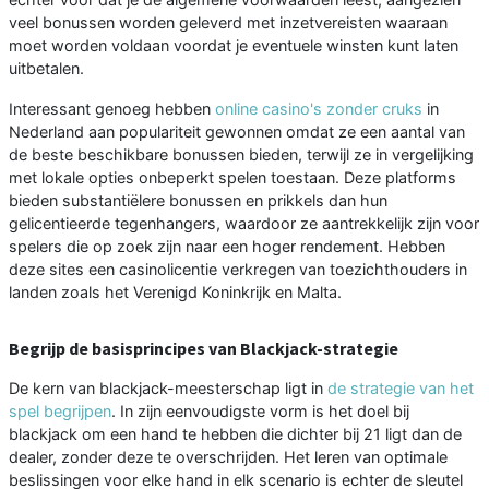
veel bonussen worden geleverd met inzetvereisten waaraan
moet worden voldaan voordat je eventuele winsten kunt laten
uitbetalen.
Interessant genoeg hebben
online casino's zonder cruks
in
Nederland aan populariteit gewonnen omdat ze een aantal van
de beste beschikbare bonussen bieden, terwijl ze in vergelijking
met lokale opties onbeperkt spelen toestaan. Deze platforms
bieden substantiëlere bonussen en prikkels dan hun
gelicentieerde tegenhangers, waardoor ze aantrekkelijk zijn voor
spelers die op zoek zijn naar een hoger rendement. Hebben
deze sites een casinolicentie verkregen van toezichthouders in
landen zoals het Verenigd Koninkrijk en Malta.
Begrijp de basisprincipes van Blackjack-strategie
De kern van blackjack-meesterschap ligt in
de strategie van het
spel begrijpen
. In zijn eenvoudigste vorm is het doel bij
blackjack om een ​​hand te hebben die dichter bij 21 ligt dan de
dealer, zonder deze te overschrijden. Het leren van optimale
beslissingen voor elke hand in elk scenario is echter de sleutel