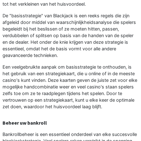
tot het verkleinen van het huisvoordeel.
De "basisstrategie" van Blackjack is een reeks regels die zijn
afgeleid door middel van waarschijnlijkheidsanalyse die spelers
begeleidt bij het beslissen of ze moeten hitten, passen,
verdubbelen of splitsen op basis van de handen van de speler
en de dealer. Het onder de knie krijgen van deze strategie is
essentieel, omdat het de basis vormt voor alle andere
geavanceerde technieken.
Een veelgebruikte aanpak om basisstrategie te onthouden, is
het gebruik van een strategiekaart, die u online of in de meeste
casino's kunt vinden. Deze kaarten geven de juiste zet voor elke
mogelijke handcombinatie weer en veel casino's staan ​​spelers
zelfs toe om ze te raadplegen tijdens het spelen. Door te
vertrouwen op een strategiekaart, kunt u elke keer de optimale
zet doen, waardoor het huisvoordeel laag blijft.
Beheer uw bankroll
Bankrollbeheer is een essentieel onderdeel van elke succesvolle
blackjackstrategie. Veel spelers raken verstrikt in de spanning