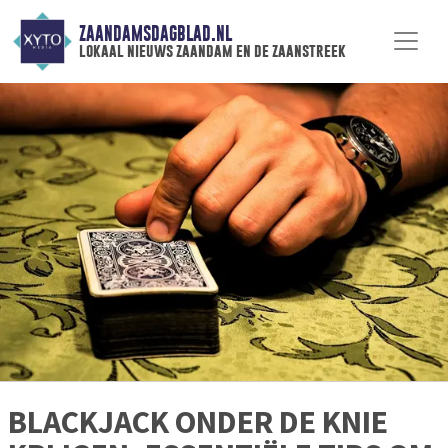
ZAANDAMSDAGBLAD.NL
lokaal nieuws zaandam en de zaanstreek
BLACKJACK ONDER DE KNIE