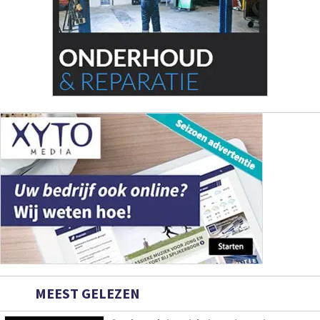
MEEST GELEZEN