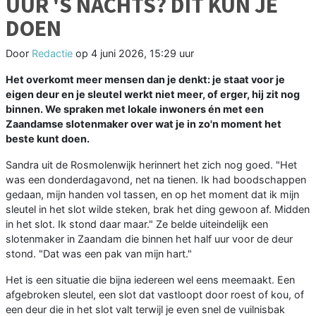
UUR 'S NACHTS? DIT KUN JE
DOEN
Door
Redactie
op
4 juni 2026, 15:29 uur
Het overkomt meer mensen dan je denkt: je staat voor je
eigen deur en je sleutel werkt niet meer, of erger, hij zit nog
binnen. We spraken met lokale inwoners én met een
Zaandamse slotenmaker over wat je in zo'n moment het
beste kunt doen.
Sandra uit de Rosmolenwijk herinnert het zich nog goed. "Het
was een donderdagavond, net na tienen. Ik had boodschappen
gedaan, mijn handen vol tassen, en op het moment dat ik mijn
sleutel in het slot wilde steken, brak het ding gewoon af. Midden
in het slot. Ik stond daar maar." Ze belde uiteindelijk een
slotenmaker in Zaandam die binnen het half uur voor de deur
stond. "Dat was een pak van mijn hart."
Het is een situatie die bijna iedereen wel eens meemaakt. Een
afgebroken sleutel, een slot dat vastloopt door roest of kou, of
een deur die in het slot valt terwijl je even snel de vuilnisbak