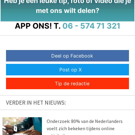
Heb je een leuke tip, foto of video die je
met ons wilt delen?
APP ONS!
T.
06 - 574 71 321
Deel op Facebook
Post op X
Tip de redactie
VERDER IN HET NIEUWS:
Onderzoek: 80% van de Nederlanders
voelt zich bekeken tijdens online