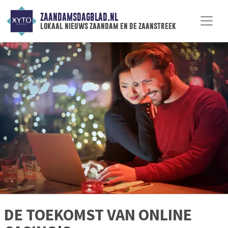
ZAANDAMSDAGBLAD.NL
lokaal nieuws zaandam en de zaanstreek
DE TOEKOMST VAN ONLINE