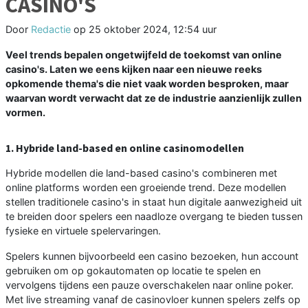
CASINO'S
Door
Redactie
op
25 oktober 2024, 12:54 uur
Veel trends bepalen ongetwijfeld de toekomst van online
casino's. Laten we eens kijken naar een nieuwe reeks
opkomende thema's die niet vaak worden besproken, maar
waarvan wordt verwacht dat ze de industrie aanzienlijk zullen
vormen.
1. Hybride land-based en online casinomodellen
Hybride modellen die land-based casino's combineren met
online platforms worden een groeiende trend. Deze modellen
stellen traditionele casino's in staat hun digitale aanwezigheid uit
te breiden door spelers een naadloze overgang te bieden tussen
fysieke en virtuele spelervaringen.
Spelers kunnen bijvoorbeeld een casino bezoeken, hun account
gebruiken om op gokautomaten op locatie te spelen en
vervolgens tijdens een pauze overschakelen naar online poker.
Met live streaming vanaf de casinovloer kunnen spelers zelfs op