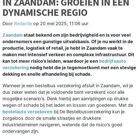
IN ZAANDAM: GROEIEN IN EEN
DYNAMISCHE REGIO
Door
Redactie
op
20 mei 2025, 11:06 uur
Zaandam
staat bekend om zijn bedrijvigheid en is voor veel
ondernemers een gunstige uitvalsbasis. Of je nu werkt in de
productie, logistiek of retail, je hebt in Zaandam vaak te
maken met intensief verkeer en complexe infrastructuur. Dit
kan tot meer risico’s leiden, waardoor je een
bedrijfsauto
verzekering
nodig hebt die je tegemoetkomt met een stevige
dekking en snelle afhandeling bij schade.
Wanneer je een bestelbus verzekering afsluit in Zaandam, wil je
dus zeker weten dat je voldoende bent verzekerd voor alle
mogelijke scenario’s. Denk hierbij aan aanrijdingen op drukke
wegen of schade bij het laden en lossen van goederen. Met de
bestelauto verzekeren
bij De Bestelbusverzekering kun je
zorgeloos door de smalle straatjes en drukkere
industrieterreinen navigeren, wetende dat de risico’s goed
ondervangen zijn.