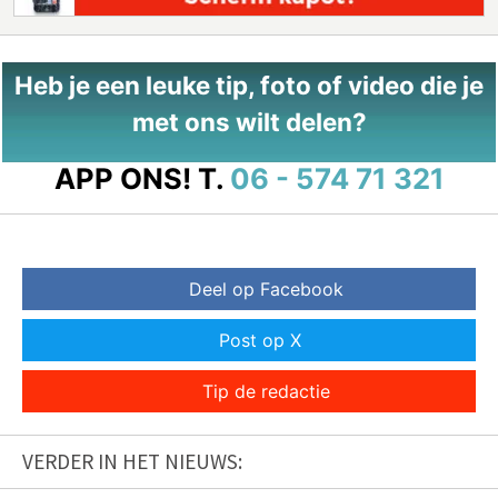
Heb je een leuke tip, foto of video die je
met ons wilt delen?
APP ONS!
T.
06 - 574 71 321
Deel op Facebook
Post op X
Tip de redactie
VERDER IN HET NIEUWS: